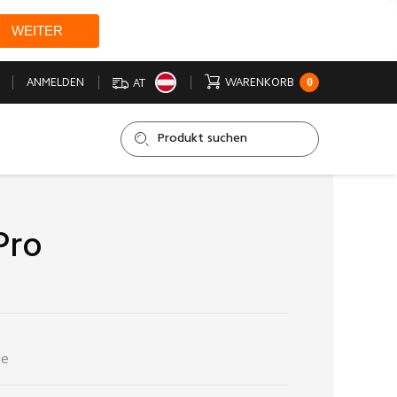
WEITER
0
ANMELDEN
WARENKORB
AT
Pro
ge