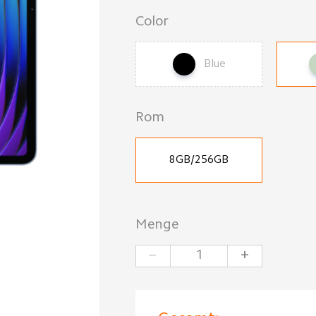
Color
Blue
Rom
8GB/256GB
Menge
−
+