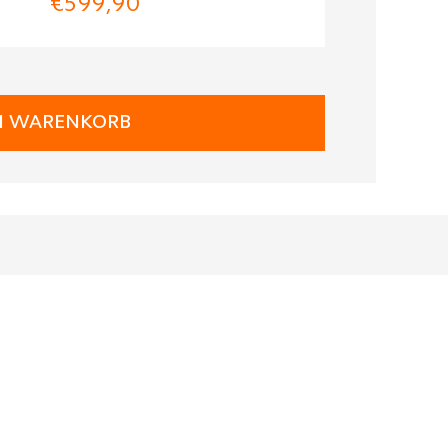
€599,90
N WARENKORB