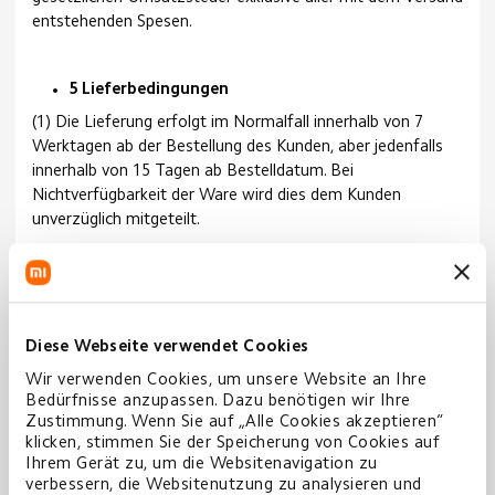
entstehenden Spesen.
5 Lieferbedingungen
(1) Die Lieferung erfolgt im Normalfall innerhalb von 7
Werktagen ab der Bestellung des Kunden, aber jedenfalls
innerhalb von 15 Tagen ab Bestelldatum. Bei
Nichtverfügbarkeit der Ware wird dies dem Kunden
unverzüglich mitgeteilt.
6 Zahlungsbedingungen
Der Kaufpreis ist im Mi-Store Onlineshop ausschließlich im
Voraus zu entrichten. Ein Kauf auf Rechnung wird nicht
Diese Webseite verwendet Cookies
angeboten.
Wir verwenden Cookies, um unsere Website an Ihre
Dem Kunden stehen ausschließlich die im Onlineshop im
Bedürfnisse anzupassen. Dazu benötigen wir Ihre
Rahmen des Zahlungsprozesses angezeigten
Zustimmung. Wenn Sie auf „Alle Cookies akzeptieren“
Zahlungsmethoden zur Verfügung. Derzeit sind dies
klicken, stimmen Sie der Speicherung von Cookies auf
Ihrem Gerät zu, um die Websitenavigation zu
insbesondere Kreditkartenzahlung (Mastercard, Visa),
verbessern, die Websitenutzung zu analysieren und
PayPal sowie Sofortüberweisung.