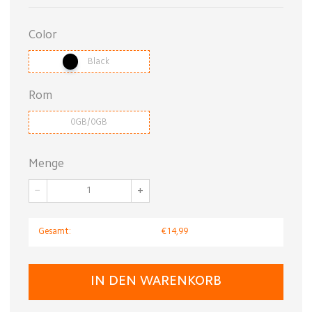
Color
Black
Rom
0GB/0GB
Menge
−
+
Gesamt:
€14,99
IN DEN WARENKORB