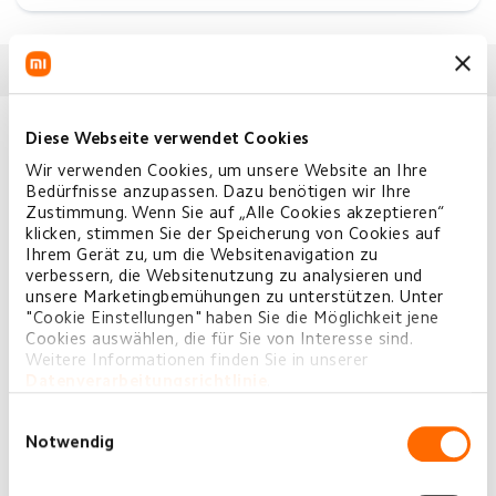
SPEZIFIKATIONEN
Diese Webseite verwendet Cookies
IP Rate
IPX4
Wir verwenden Cookies, um unsere Website an Ihre
Bedürfnisse anzupassen. Dazu benötigen wir Ihre
Design
Zustimmung. Wenn Sie auf „Alle Cookies akzeptieren“
klicken, stimmen Sie der Speicherung von Cookies auf
Farbe
Black
Ihrem Gerät zu, um die Websitenavigation zu
verbessern, die Websitenutzung zu analysieren und
unsere Marketingbemühungen zu unterstützen. Unter
"Cookie Einstellungen" haben Sie die Möglichkeit jene
Display
Cookies auswählen, die für Sie von Interesse sind.
Displaytyp
LED
Weitere Informationen finden Sie in unserer
Bildschirmgröße
4 Inch
Datenverarbeitungsrichtlinie
.
Einwilligungsauswahl
Notwendig
Konnektivität
GPS
No