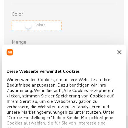
Color
White
Menge
−
+
Gesamt:
€399,00
Diese Webseite verwendet Cookies
Wir verwenden Cookies, um unsere Website an Ihre
Bedürfnisse anzupassen. Dazu benötigen wir Ihre
IN DEN WARENKORB
Zustimmung. Wenn Sie auf „Alle Cookies akzeptieren“
klicken, stimmen Sie der Speicherung von Cookies auf
Ihrem Gerät zu, um die Websitenavigation zu
verbessern, die Websitenutzung zu analysieren und
unsere Marketingbemühungen zu unterstützen. Unter
"Cookie Einstellungen" haben Sie die Möglichkeit jene
Verwandte Produkte
Cookies auswählen, die für Sie von Interesse sind.