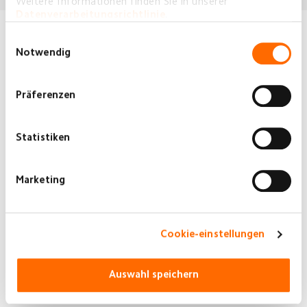
Weitere Informationen finden Sie in unserer
Datenverarbeitungsrichtlinie
.
Einwilligungsauswahl
Notwendig
Präferenzen
Statistiken
Mi Handheld Vacuum Cleaner G10/G9 Mop Kit
€15,99
Marketing
JETZT KAUFEN
Cookie-einstellungen
Auswahl speichern