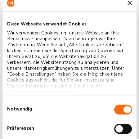
Mi Computer Monitor Light Bar
€49,00
UVP €59,99
Diese Webseite verwendet Cookies
JETZT KAUFEN
Wir verwenden Cookies, um unsere Website an Ihre
Bedürfnisse anzupassen. Dazu benötigen wir Ihre
Zustimmung. Wenn Sie auf „Alle Cookies akzeptieren“
klicken, stimmen Sie der Speicherung von Cookies auf
Ihrem Gerät zu, um die Websitenavigation zu
verbessern, die Websitenutzung zu analysieren und
unsere Marketingbemühungen zu unterstützen. Unter
"Cookie Einstellungen" haben Sie die Möglichkeit jene
Cookies auswählen, die für Sie von Interesse sind.
Weitere Informationen finden Sie in unserer
Datenverarbeitungsrichtlinie
.
Xiaomi Desk Lamp Lite
Einwilligungsauswahl
€19,99
Notwendig
JETZT KAUFEN
Präferenzen