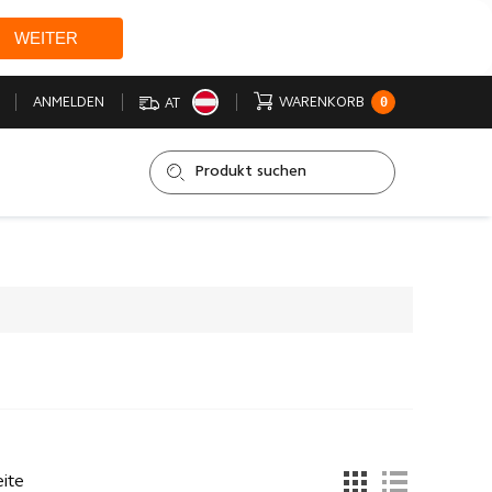
WEITER
0
ANMELDEN
WARENKORB
AT
ite