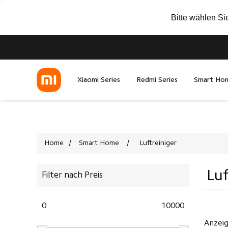
Bitte wählen Si
Xiaomi Series
Redmi Series
Smart Ho
Home
/
Smart Home
/
Luftreiniger
Luf
Filter nach Preis
0
10000
Anzei